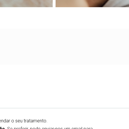
ndar o seu tratamento.
ão.
Se preferir, pode enviar-nos um email para